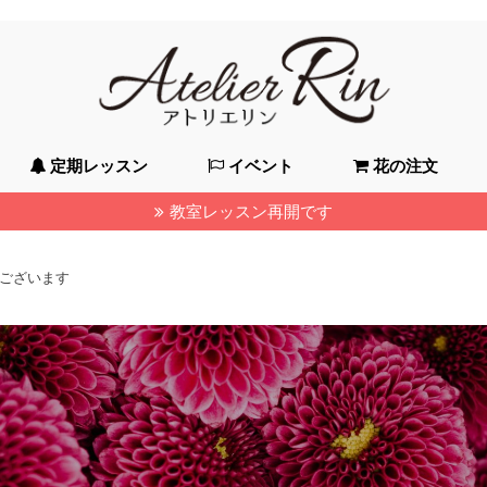
定期レッスン
イベント
花の注文
教室レッスン再開です
定期レッスンの予約
レッスン会場
日曜 藤崎教室
月曜 西新教室
火曜 薬院教室
木曜 薬院教室
金曜 香椎浜教室
資格取得
老人ホームで
企業で
ご注文フォーム
生花アレンジメント
プリザーブドフラワ
胡蝶蘭
観葉植物
ウエディング
ございます