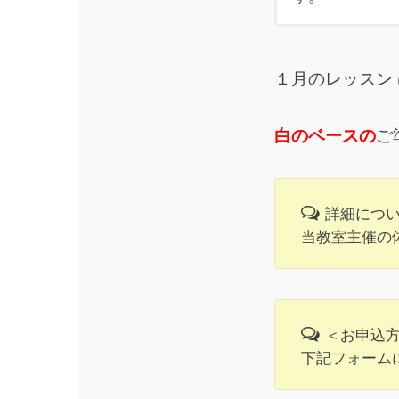
１月のレッスン 
白のベースの
ご
詳細につ
当教室主催の
＜お申込
下記フォーム