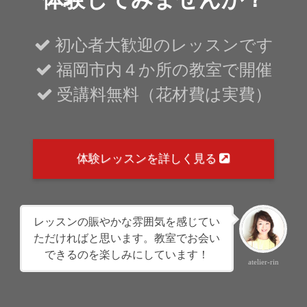
空
の
初心者大歓迎のレッスンです
ま
福岡市内４か所の教室で開催
ま
受講料無料（花材費は実費）
に
し
て
体験レッスンを詳しく見る
く
だ
さ
レッスンの賑やかな雰囲気を感じてい
ただければと思います。教室でお会い
い
できるのを楽しみにしています！
atelier-rin
。